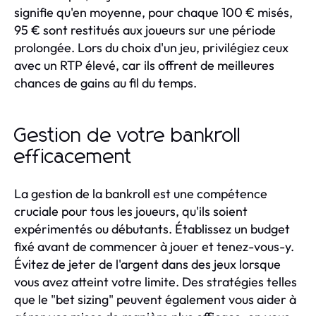
signifie qu'en moyenne, pour chaque 100 € misés,
95 € sont restitués aux joueurs sur une période
prolongée. Lors du choix d'un jeu, privilégiez ceux
avec un RTP élevé, car ils offrent de meilleures
chances de gains au fil du temps.
Gestion de votre bankroll
efficacement
La gestion de la bankroll est une compétence
cruciale pour tous les joueurs, qu'ils soient
expérimentés ou débutants. Établissez un budget
fixé avant de commencer à jouer et tenez-vous-y.
Évitez de jeter de l'argent dans des jeux lorsque
vous avez atteint votre limite. Des stratégies telles
que le "bet sizing" peuvent également vous aider à