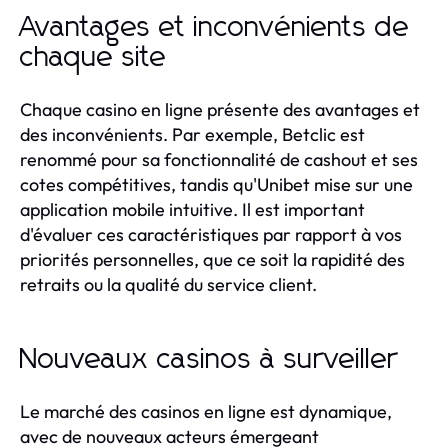
Avantages et inconvénients de
chaque site
Chaque casino en ligne présente des avantages et
des inconvénients. Par exemple, Betclic est
renommé pour sa fonctionnalité de cashout et ses
cotes compétitives, tandis qu'Unibet mise sur une
application mobile intuitive. Il est important
d'évaluer ces caractéristiques par rapport à vos
priorités personnelles, que ce soit la rapidité des
retraits ou la qualité du service client.
Nouveaux casinos à surveiller
Le marché des casinos en ligne est dynamique,
avec de nouveaux acteurs émergeant