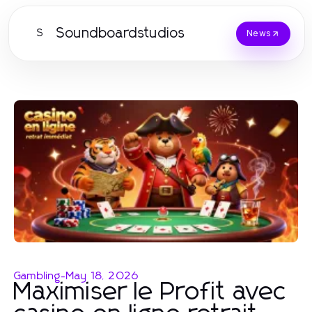
Soundboardstudios
S
News
Gambling
-
May 18, 2026
Maximiser le Profit avec