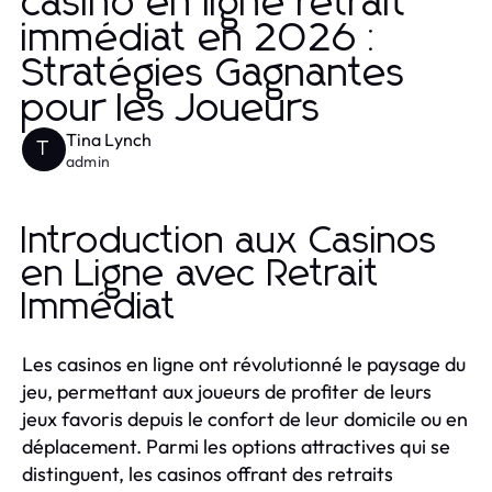
casino en ligne retrait
immédiat en 2026 :
Stratégies Gagnantes
pour les Joueurs
Tina Lynch
T
admin
Introduction aux Casinos
en Ligne avec Retrait
Immédiat
Les casinos en ligne ont révolutionné le paysage du
jeu, permettant aux joueurs de profiter de leurs
jeux favoris depuis le confort de leur domicile ou en
déplacement. Parmi les options attractives qui se
distinguent, les casinos offrant des retraits