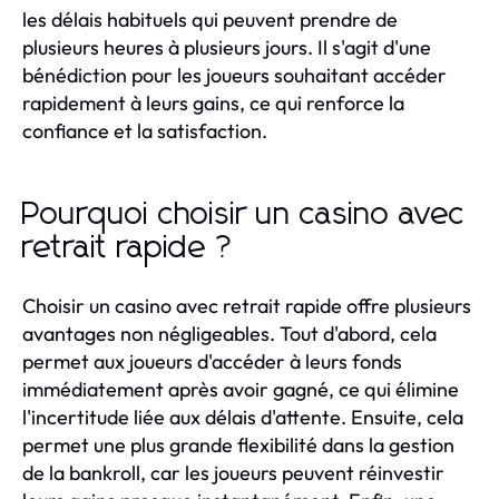
les délais habituels qui peuvent prendre de
plusieurs heures à plusieurs jours. Il s'agit d'une
bénédiction pour les joueurs souhaitant accéder
rapidement à leurs gains, ce qui renforce la
confiance et la satisfaction.
Pourquoi choisir un casino avec
retrait rapide ?
Choisir un casino avec retrait rapide offre plusieurs
avantages non négligeables. Tout d'abord, cela
permet aux joueurs d'accéder à leurs fonds
immédiatement après avoir gagné, ce qui élimine
l'incertitude liée aux délais d'attente. Ensuite, cela
permet une plus grande flexibilité dans la gestion
de la bankroll, car les joueurs peuvent réinvestir