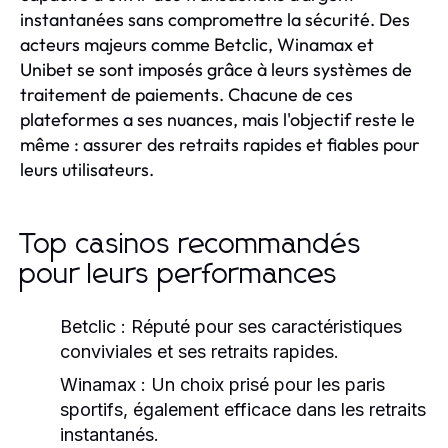
instantanées sans compromettre la sécurité. Des
acteurs majeurs comme Betclic, Winamax et
Unibet se sont imposés grâce à leurs systèmes de
traitement de paiements. Chacune de ces
plateformes a ses nuances, mais l'objectif reste le
même : assurer des retraits rapides et fiables pour
leurs utilisateurs.
Top casinos recommandés
pour leurs performances
Betclic
: Réputé pour ses caractéristiques
conviviales et ses retraits rapides.
Winamax
: Un choix prisé pour les paris
sportifs, également efficace dans les retraits
instantanés.