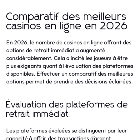
Comparatif des meilleurs
casinos en ligne en 2026
En 2026, le nombre de casinos en ligne offrant des
options de retrait immédiat a augmenté
considérablement. Cela a incité les joueurs à être
plus exigeants quant à l'évaluation des plateformes
disponibles. Effectuer un comparatif des meilleures
options permet de prendre des décisions éclairées.
Évaluation des plateformes de
retrait immédiat
Les plateformes évaluées se distinguent par leur
capacité à offrir des transactions d’argent