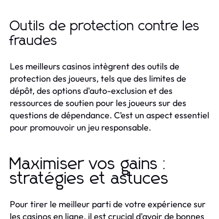
Outils de protection contre les
fraudes
Les meilleurs casinos intègrent des outils de
protection des joueurs, tels que des limites de
dépôt, des options d'auto-exclusion et des
ressources de soutien pour les joueurs sur des
questions de dépendance. C’est un aspect essentiel
pour promouvoir un jeu responsable.
Maximiser vos gains :
stratégies et astuces
Pour tirer le meilleur parti de votre expérience sur
les casinos en ligne, il est crucial d'avoir de bonnes