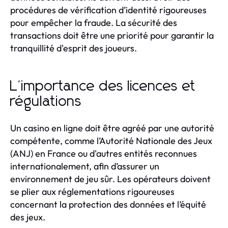
procédures de vérification d’identité rigoureuses
pour empêcher la fraude. La sécurité des
transactions doit être une priorité pour garantir la
tranquillité d'esprit des joueurs.
L'importance des licences et
régulations
Un casino en ligne doit être agréé par une autorité
compétente, comme l’Autorité Nationale des Jeux
(ANJ) en France ou d'autres entités reconnues
internationalement, afin d’assurer un
environnement de jeu sûr. Les opérateurs doivent
se plier aux réglementations rigoureuses
concernant la protection des données et l’équité
des jeux.