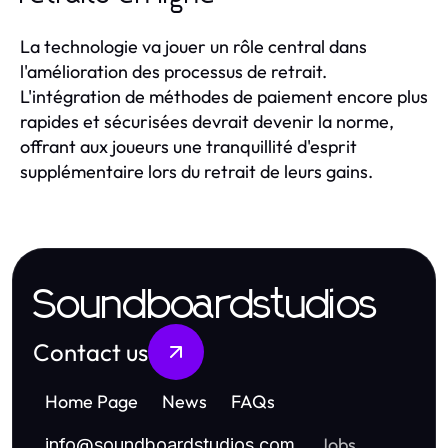
La technologie va jouer un rôle central dans
l'amélioration des processus de retrait.
L'intégration de méthodes de paiement encore plus
rapides et sécurisées devrait devenir la norme,
offrant aux joueurs une tranquillité d'esprit
supplémentaire lors du retrait de leurs gains.
Soundboardstudios
Contact us
Home Page
News
FAQs
Jobs
info
@
soundboardstudios.com