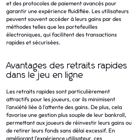
et des protocoles de paiement avancés pour
garantir une expérience fluidifiée. Les utilisateurs
peuvent souvent accéder à leurs gains par des
méthodes telles que les portefeuilles
électroniques, qui facilitent des transactions
rapides et sécurisées.
Avantages des retraits rapides
dans le jeu en ligne
Les retraits rapides sont particulièrement
attractifs pour les joueurs, car ils minimisent
l'anxiété liée à l'attente des gains. De plus, cela
favorise une gestion plus souple de leur bankroll,
permettant aux joueurs de réinvestir leurs gains ou
de retirer leurs fonds sans délai excessif. En
améliorant l'expérience utilisateur, ces