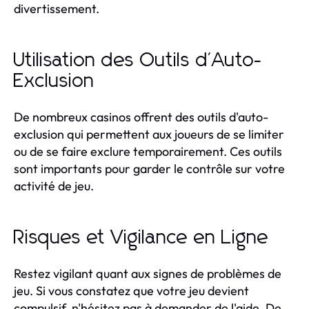
divertissement.
Utilisation des Outils d'Auto-
Exclusion
De nombreux casinos offrent des outils d'auto-
exclusion qui permettent aux joueurs de se limiter
ou de se faire exclure temporairement. Ces outils
sont importants pour garder le contrôle sur votre
activité de jeu.
Risques et Vigilance en Ligne
Restez vigilant quant aux signes de problèmes de
jeu. Si vous constatez que votre jeu devient
compulsif, n'hésitez pas à demander de l'aide. De