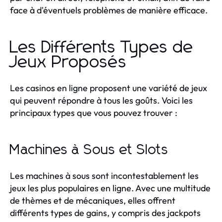
face à d'éventuels problèmes de manière efficace.
Les Différents Types de
Jeux Proposés
Les casinos en ligne proposent une variété de jeux
qui peuvent répondre à tous les goûts. Voici les
principaux types que vous pouvez trouver :
Machines à Sous et Slots
Les machines à sous sont incontestablement les
jeux les plus populaires en ligne. Avec une multitude
de thèmes et de mécaniques, elles offrent
différents types de gains, y compris des jackpots