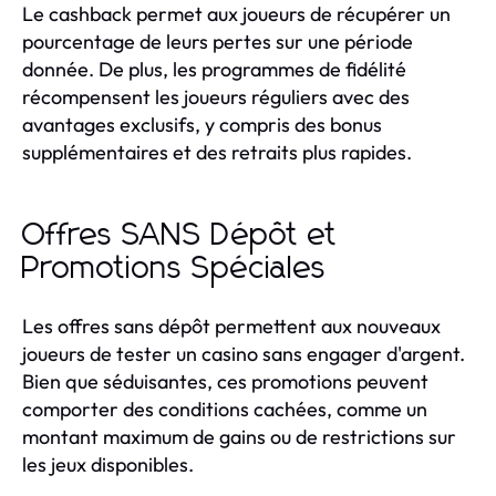
Le cashback permet aux joueurs de récupérer un
pourcentage de leurs pertes sur une période
donnée. De plus, les programmes de fidélité
récompensent les joueurs réguliers avec des
avantages exclusifs, y compris des bonus
supplémentaires et des retraits plus rapides.
Offres SANS Dépôt et
Promotions Spéciales
Les offres sans dépôt permettent aux nouveaux
joueurs de tester un casino sans engager d'argent.
Bien que séduisantes, ces promotions peuvent
comporter des conditions cachées, comme un
montant maximum de gains ou de restrictions sur
les jeux disponibles.