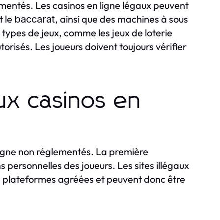
ementés. Les casinos en ligne légaux peuvent
t le
, ainsi que des machines à sous
baccarat
s types de jeux, comme les jeux de loterie
torisés. Les joueurs doivent toujours vérifier
ux casinos en
n ligne non réglementés. La première
 personnelles des joueurs. Les sites illégaux
 plateformes agréées et peuvent donc être