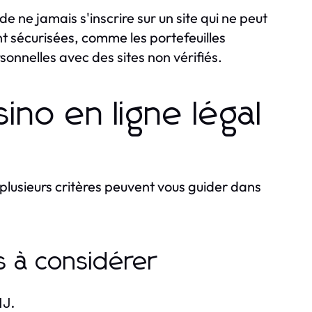
de ne jamais s'inscrire sur un site qui ne peut
t sécurisées, comme les portefeuilles
onnelles avec des sites non vérifiés.
ino en ligne légal
 plusieurs critères peuvent vous guider dans
s à considérer
NJ.