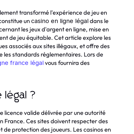
ablement transformé l'expérience de jeu en
constitue un
dans le
casino en ligne légal
ernant les jeux d'argent en ligne, mise en
nt de jeu équitable. Cet article explore les
ues associés aux sites illégaux, et offre des
te les standards réglementaires. Lors de
vous fournira des
gne france légal
 légal ?
ne licence valide délivrée par une autorité
 France. Ces sites doivent respecter des
t de protection des joueurs. Les casinos en