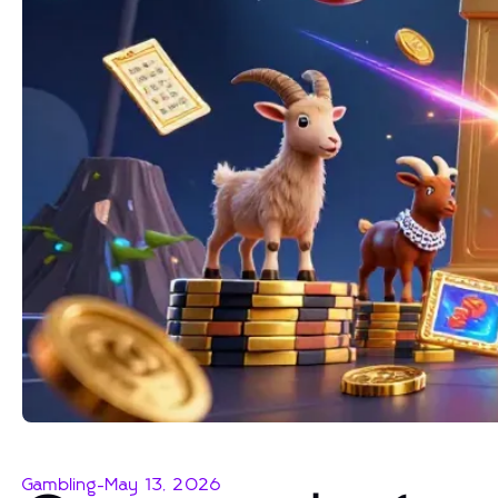
Gambling
-
May 13, 2026