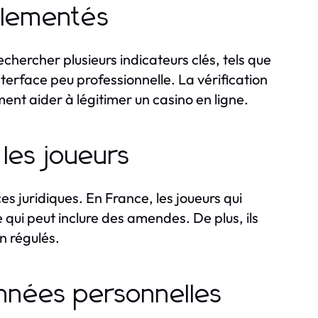
églementés
echercher plusieurs indicateurs clés, tels que
nterface peu professionnelle. La vérification
ment aider à légitimer un casino en ligne.
les joueurs
s juridiques. En France, les joueurs qui
 qui peut inclure des amendes. De plus, ils
n régulés.
nnées personnelles