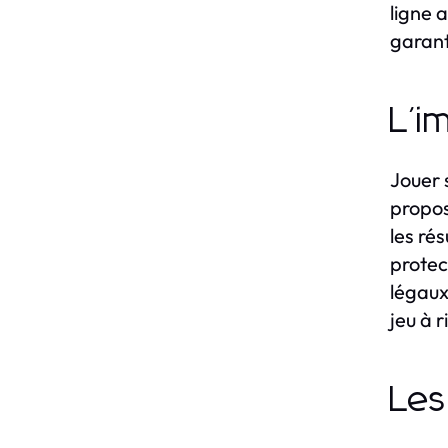
ligne 
garant
L'i
Jouer 
propos
les ré
protec
légaux
jeu à r
Les