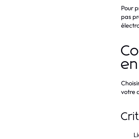
Pour p
pas pr
électr
Co
en
Choisi
votre 
Cri
L