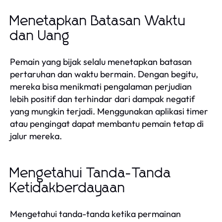
Menetapkan Batasan Waktu
dan Uang
Pemain yang bijak selalu menetapkan batasan
pertaruhan dan waktu bermain. Dengan begitu,
mereka bisa menikmati pengalaman perjudian
lebih positif dan terhindar dari dampak negatif
yang mungkin terjadi. Menggunakan aplikasi timer
atau pengingat dapat membantu pemain tetap di
jalur mereka.
Mengetahui Tanda-Tanda
Ketidakberdayaan
Mengetahui tanda-tanda ketika permainan