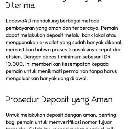
Diterima
Labewa4D mendukung berbagai metode
pembayaran yang aman dan terpercaya. Pemain
dapat melakukan deposit melalui bank lokal atau
menggunakan e-wallet yang sudah banyak dikenal,
memastikan bahwa proses transaksinya cepat dan
efisien. Dengan deposit minimum sebesar IDR
10.000, ini memberikan kesempatan kepada
pemain untuk menikmati permainan tanpa harus
mengeluarkan banyak uang di awal.
Prosedur Deposit yang Aman
Untuk melakukan deposit dengan aman, penting
bagi pemain untuk memverifikasi nomor tujuan