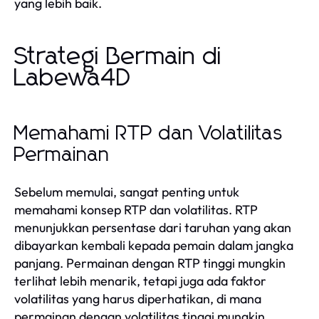
yang lebih baik.
Strategi Bermain di
Labewa4D
Memahami RTP dan Volatilitas
Permainan
Sebelum memulai, sangat penting untuk
memahami konsep RTP dan volatilitas. RTP
menunjukkan persentase dari taruhan yang akan
dibayarkan kembali kepada pemain dalam jangka
panjang. Permainan dengan RTP tinggi mungkin
terlihat lebih menarik, tetapi juga ada faktor
volatilitas yang harus diperhatikan, di mana
permainan dengan volatilitas tinggi mungkin