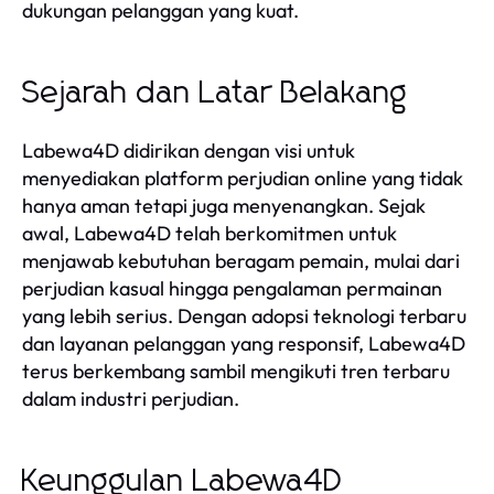
dukungan pelanggan yang kuat.
Sejarah dan Latar Belakang
Labewa4D didirikan dengan visi untuk
menyediakan platform perjudian online yang tidak
hanya aman tetapi juga menyenangkan. Sejak
awal, Labewa4D telah berkomitmen untuk
menjawab kebutuhan beragam pemain, mulai dari
perjudian kasual hingga pengalaman permainan
yang lebih serius. Dengan adopsi teknologi terbaru
dan layanan pelanggan yang responsif, Labewa4D
terus berkembang sambil mengikuti tren terbaru
dalam industri perjudian.
Keunggulan Labewa4D