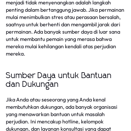
menjadi tidak menyenangkan adalah langkah
penting dalam bertanggung jawab. Jika permainan
mulai menimbulkan stres atau perasaan bersalah,
saatnya untuk berhenti dan mengambil jarak dari
permainan. Ada banyak sumber daya di luar sana
untuk membantu pemain yang merasa bahwa
mereka mulai kehilangan kendali atas perjudian
mereka.
Sumber Daya untuk Bantuan
dan Dukungan
Jika Anda atau seseorang yang Anda kenal
membutuhkan dukungan, ada banyak organisasi
yang menawarkan bantuan untuk masalah
perjudian. Ini mencakup hotline, kelompok
dukungan, dan layanan konsultasi yang dapat