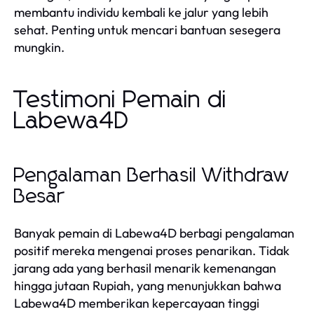
membantu individu kembali ke jalur yang lebih
sehat. Penting untuk mencari bantuan sesegera
mungkin.
Testimoni Pemain di
Labewa4D
Pengalaman Berhasil Withdraw
Besar
Banyak pemain di Labewa4D berbagi pengalaman
positif mereka mengenai proses penarikan. Tidak
jarang ada yang berhasil menarik kemenangan
hingga jutaan Rupiah, yang menunjukkan bahwa
Labewa4D memberikan kepercayaan tinggi