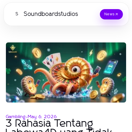
Soundboardstudios
S
News
Gambling
-
May 6, 2026
3 Rahasia Tentang