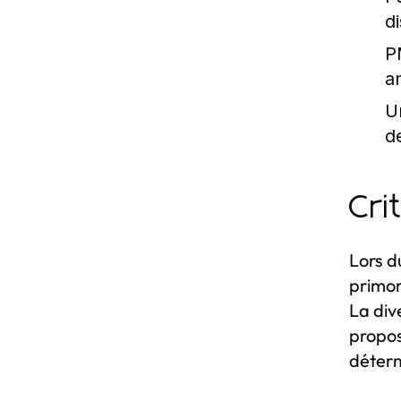
d
P
a
U
de
Cri
Lors d
primor
La div
proposé
déterm