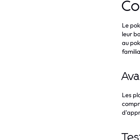
Co
Le pok
leur b
au pok
famili
Ava
Les pl
compre
d'appr
Tes