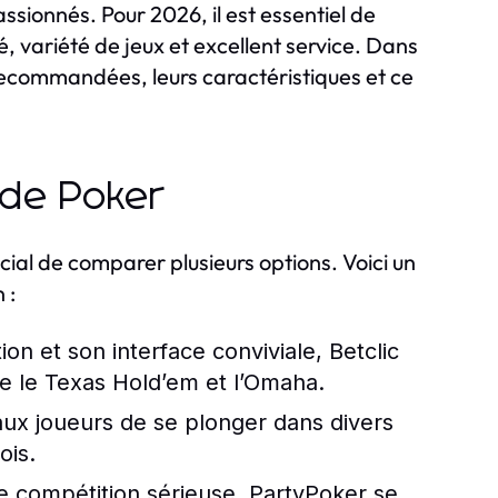
assionnés. Pour 2026, il est essentiel de
é, variété de jeux et excellent service. Dans
 recommandées, leurs caractéristiques et ce
 de Poker
rucial de comparer plusieurs options. Voici un
 :
tion et son interface conviviale, Betclic
e le Texas Hold’em et l’Omaha.
ux joueurs de se plonger dans divers
ois.
e compétition sérieuse, PartyPoker se