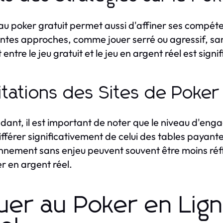
au poker gratuit permet aussi d'affiner ses compét
entes approches, comme jouer serré ou agressif, san
 entre le jeu gratuit et le jeu en argent réel est sign
itations des Sites de Poker 
ant, il est important de noter que le niveau d'enga
ifférer significativement de celui des tables payant
nnement sans enjeu peuvent souvent être moins réfléch
er en argent réel.
uer au Poker en Lig