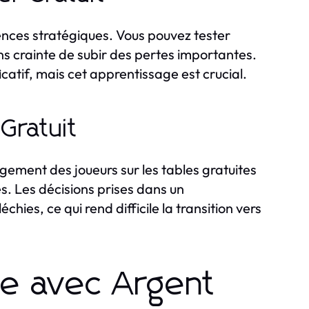
ences stratégiques. Vous pouvez tester
s crainte de subir des pertes importantes.
ificatif, mais cet apprentissage est crucial.
Gratuit
gement des joueurs sur les tables gratuites
es. Les décisions prises dans un
ies, ce qui rend difficile la transition vers
ne avec Argent