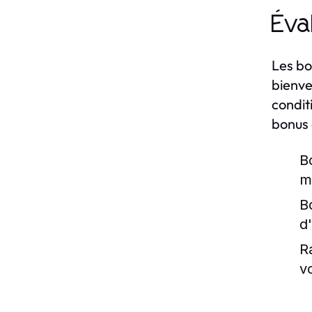
Éva
Les bo
bienve
condit
bonus 
B
m
B
d
R
v