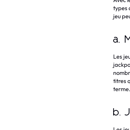
types 
jeu pe
a. 
Les je
jackpo
nombre
titres
terme
b. 
Les je