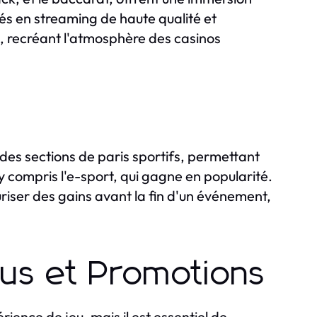
sés en streaming de haute qualité et
s, recréant l'atmosphère des casinos
 des sections de paris sportifs, permettant
y compris l'e-sport, qui gagne en popularité.
iser des gains avant la fin d'un événement,
us et Promotions
ence de jeu, mais il est essentiel de