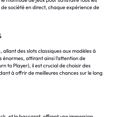
 de société en direct, chaque expérience de
s
, allant des slots classiques aux modèles à
 énormes, attirant ainsi l’attention de
to Player), il est crucial de choisir des
ant à offrir de meilleures chances sur le long
jack, et le baccarat, offrent une immersion