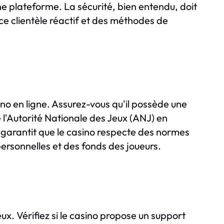
ne plateforme. La sécurité, bien entendu, doit
vice clientèle réactif et des méthodes de
sino en ligne. Assurez-vous qu'il possède une
e l'Autorité Nationale des Jeux (ANJ) en
garantit que le casino respecte des normes
personnelles et des fonds des joueurs.
eux. Vérifiez si le casino propose un support