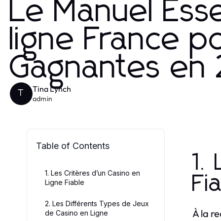
Le Manuel Esse
ligne France p
Gagnantes en
Tina Lynch
T
admin
Table of Contents
1.
1. Les Critères d’un Casino en
Fi
Ligne Fiable
2. Les Différents Types de Jeux
À la r
de Casino en Ligne