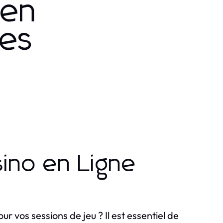
 en
ies
sino en Ligne
our vos sessions de jeu ? Il est essentiel de