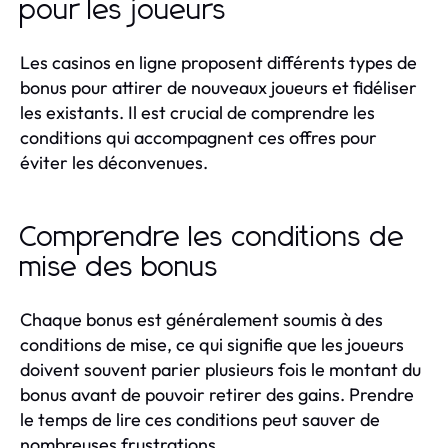
pour les joueurs
Les casinos en ligne proposent différents types de
bonus pour attirer de nouveaux joueurs et fidéliser
les existants. Il est crucial de comprendre les
conditions qui accompagnent ces offres pour
éviter les déconvenues.
Comprendre les conditions de
mise des bonus
Chaque bonus est généralement soumis à des
conditions de mise, ce qui signifie que les joueurs
doivent souvent parier plusieurs fois le montant du
bonus avant de pouvoir retirer des gains. Prendre
le temps de lire ces conditions peut sauver de
nombreuses frustrations.