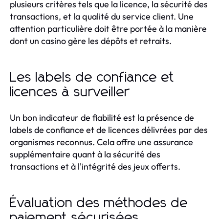
plusieurs critères tels que la licence, la sécurité des
transactions, et la qualité du service client. Une
attention particulière doit être portée à la manière
dont un casino gère les dépôts et retraits.
Les labels de confiance et
licences à surveiller
Un bon indicateur de fiabilité est la présence de
labels de confiance et de licences délivrées par des
organismes reconnus. Cela offre une assurance
supplémentaire quant à la sécurité des
transactions et à l'intégrité des jeux offerts.
Évaluation des méthodes de
paiement sécurisées