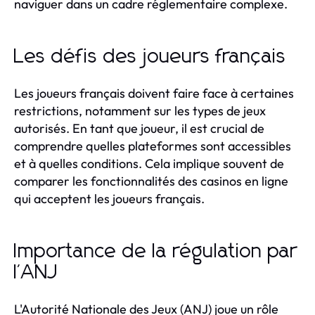
naviguer dans un cadre réglementaire complexe.
Les défis des joueurs français
Les joueurs français doivent faire face à certaines
restrictions, notamment sur les types de jeux
autorisés. En tant que joueur, il est crucial de
comprendre quelles plateformes sont accessibles
et à quelles conditions. Cela implique souvent de
comparer les fonctionnalités des casinos en ligne
qui acceptent les joueurs français.
Importance de la régulation par
l'ANJ
L'Autorité Nationale des Jeux (ANJ) joue un rôle