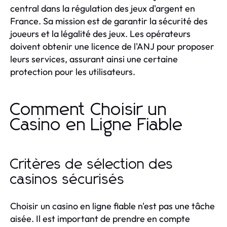
central dans la régulation des jeux d'argent en
France. Sa mission est de garantir la sécurité des
joueurs et la légalité des jeux. Les opérateurs
doivent obtenir une licence de l'ANJ pour proposer
leurs services, assurant ainsi une certaine
protection pour les utilisateurs.
Comment Choisir un
Casino en Ligne Fiable
Critères de sélection des
casinos sécurisés
Choisir un casino en ligne fiable n'est pas une tâche
aisée. Il est important de prendre en compte