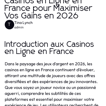
Casinos en Ligne en
France pour Maximiser
Vos Gains en 2026
Tina Lynch
T
admin
Introduction aux Casinos
en Ligne en France
Dans le paysage des jeux d'argent en 2026, les
casinos en ligne en France continuent d'évoluer,
attirant une multitude de joueurs avec des offres
diversifiées et des expériences de jeu innovantes.
Que vous soyez un joueur novice ou un passionné
aguerri, comprendre les subtilités de ces
plateformes est essentiel pour maximiser votre
expérience de jeu. Les utilisateurs recherchent de