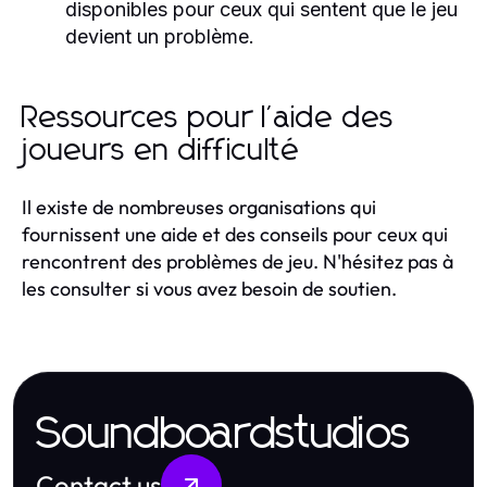
disponibles pour ceux qui sentent que le jeu
devient un problème.
Ressources pour l'aide des
joueurs en difficulté
Il existe de nombreuses organisations qui
fournissent une aide et des conseils pour ceux qui
rencontrent des problèmes de jeu. N'hésitez pas à
les consulter si vous avez besoin de soutien.
Soundboardstudios
Contact us