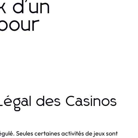
x d'un
 pour
égal des Casinos
ulé. Seules certaines activités de jeux sont