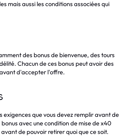
es mais aussi les conditions associées qui
otamment des bonus de bienvenue, des tours
délité. Chacun de ces bonus peut avoir des
avant d'accepter l'offre.
s
es exigences que vous devez remplir avant de
un bonus avec une condition de mise de x40
avant de pouvoir retirer quoi que ce soit.