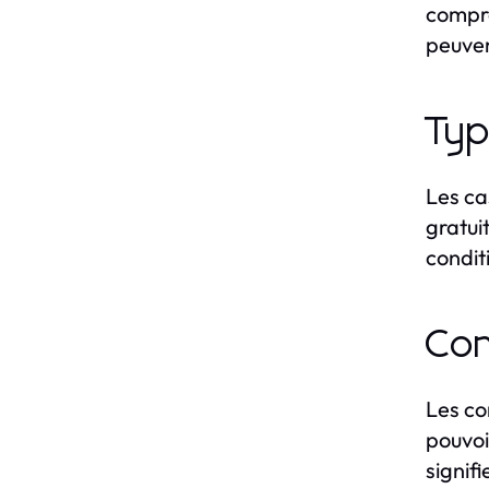
compre
peuven
Typ
Les ca
gratui
condit
Con
Les co
pouvoi
signif