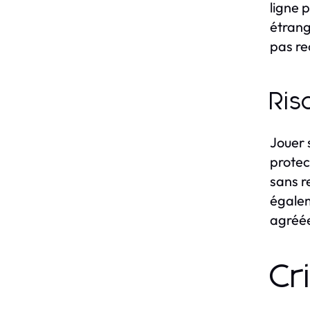
ligne 
étrang
pas re
Ris
Jouer 
protec
sans r
égalem
agréée
Cr