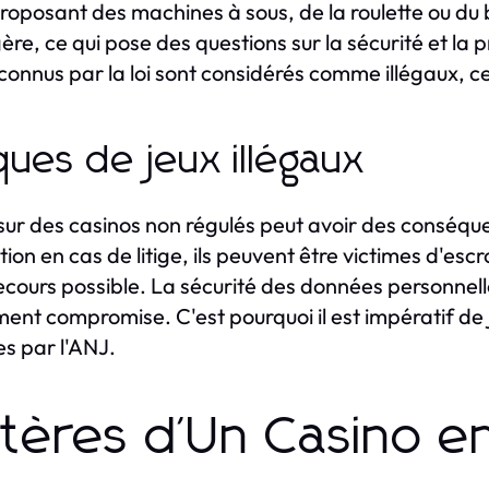
proposant des machines à sous, de la roulette ou du 
ère, ce qui pose des questions sur la sécurité et la p
connus par la loi sont considérés comme illégaux, ce
ques de jeux illégaux
sur des casinos non régulés peut avoir des conséqu
tion en cas de litige, ils peuvent être victimes d'es
ecours possible. La sécurité des données personnelle
ent compromise. C'est pourquoi il est impératif de
s par l'ANJ.
itères d'Un Casino en