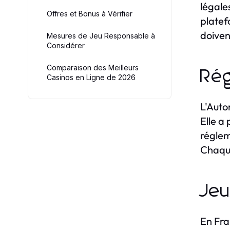
légale
Offres et Bonus à Vérifier
plate
doivent
Mesures de Jeu Responsable à
Considérer
Comparaison des Meilleurs
Rég
Casinos en Ligne de 2026
L'Auto
Elle a
réglem
Chaque
Jeu
En Fra