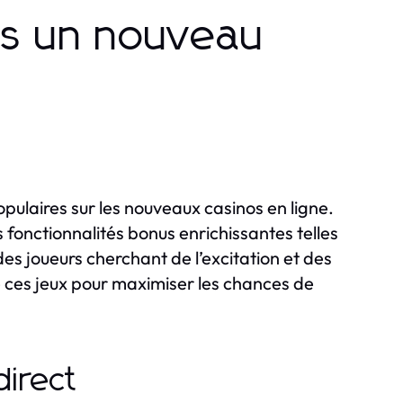
ns un nouveau
pulaires sur les nouveaux casinos en ligne.
onctionnalités bonus enrichissantes telles
des joueurs cherchant de l’excitation et des
de ces jeux pour maximiser les chances de
direct