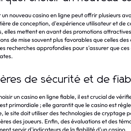
r un nouveau casino en ligne peut offrir plusieurs 
ière de conception, d'expérience utilisateur et de c
s, elles mettent en avant des promotions attractive
ions de mise souvent plus favorables que celles des c
des recherches approfondies pour s'assurer que ces
ates.
tères de sécurité et de fiabi
oisir un casino en ligne fiable, il est crucial de véri
 est primordiale ; elle garantit que le casino est r
e, le site doit utiliser des technologies de cryptage
ières des joueurs. Enfin, des évaluations et des tém
ent servir d'indicateurs de la fiabilité d'un casino.