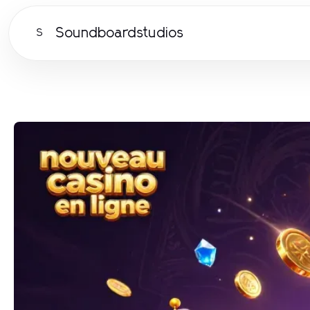
Soundboardstudios
S